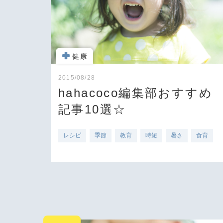
健康
2015/08/28
hahacoco編集部おすすめ
記事10選☆
レシピ
季節
教育
時短
暑さ
食育