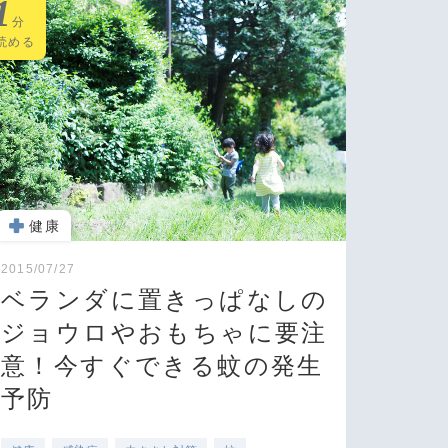
1
分
読める
健康
2015/07/27
ベランダに置きっぱなしの
ジョウロやおもちゃに要注
意！今すぐできる蚊の発生
予防