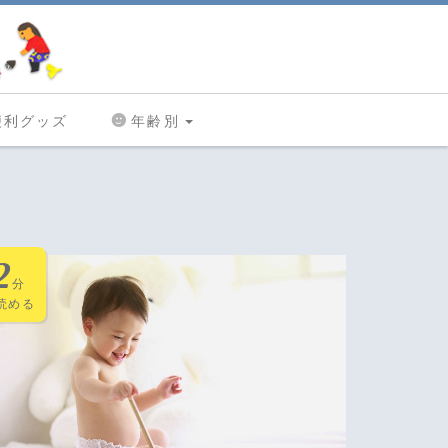
便利グッズ
年齢別
2
分
読める