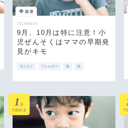
健康
2015/09/10
9月、10月は特に注意！小
児ぜんそくはママの早期発
見がキモ
ぜんそく
アレルギー
咳
秋
1
分
で読める
で