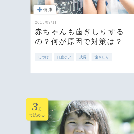
健康
2015/09/11
赤ちゃんも歯ぎしりする
の？何が原因で対策は？
しつけ
口腔ケア
成長
歯ぎしり
3
分
で読める