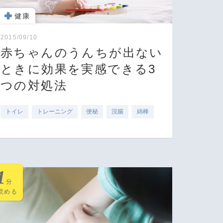
健康
2015/09/10
赤ちゃんのうんちが出ない
ときに効果を実感できる3
つの対処法
トイレ
トレーニング
便秘
浣腸
綿棒
1
分
読める