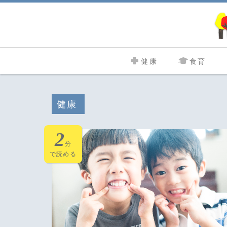
健康
食育
健康
2
分
で読める