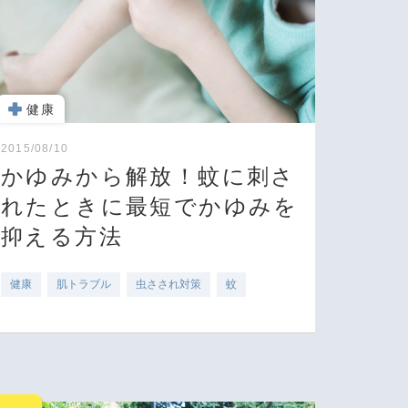
健康
2015/08/10
かゆみから解放！蚊に刺さ
れたときに最短でかゆみを
抑える方法
健康
肌トラブル
虫さされ対策
蚊