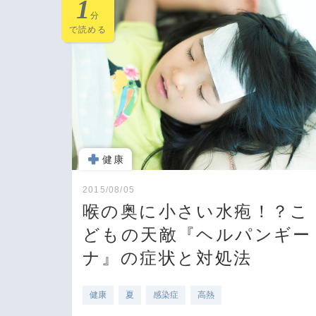
1
分
で読める
健康
2015/08/05
喉の奥に小さい水疱！？こ
どもの天敵『ヘルパンギー
ナ』の症状と対処法
健康
夏
感染症
高熱