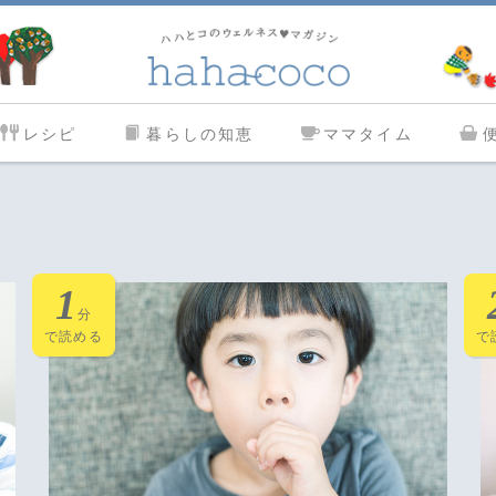
レシピ
暮らしの知恵
ママタイム
1
分
で読める
で