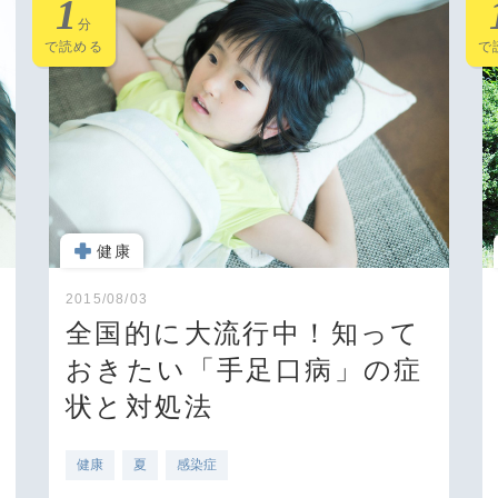
1
分
で読める
で
健康
2015/08/03
全国的に大流行中！知って
おきたい「手足口病」の症
状と対処法
健康
夏
感染症