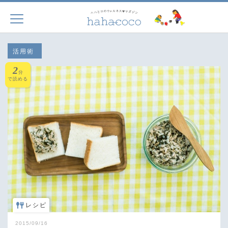
活用術
2
分
で読める
レシピ
2015/09/16