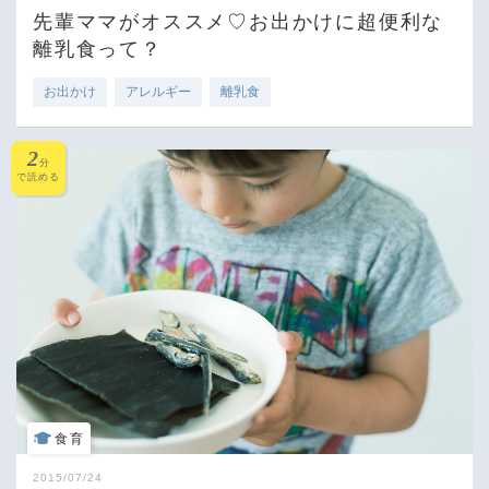
先輩ママがオススメ♡お出かけに超便利な
離乳食って？
お出かけ
アレルギー
離乳食
2
分
で読める
食育
2015/07/24