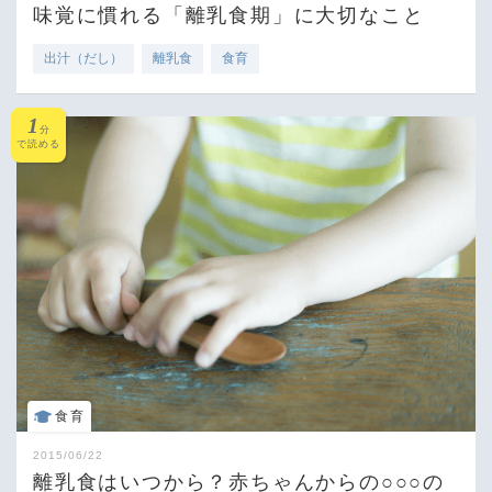
味覚に慣れる「離乳食期」に大切なこと
出汁（だし）
離乳食
食育
1
分
で読める
食育
2015/06/22
離乳食はいつから？赤ちゃんからの○○○の