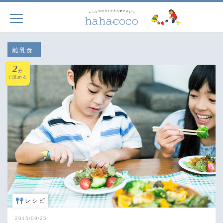
離乳食
2
分
で読める
レシピ
2015/09/25