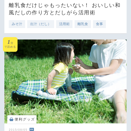
離乳食だけじゃもったいない！ おいしい和
風だしの作り方とだしがら活用術
みそ汁
出汁（だし）
活用術
離乳食
食事
1
分
で読める
便利グッズ
2015/08/05