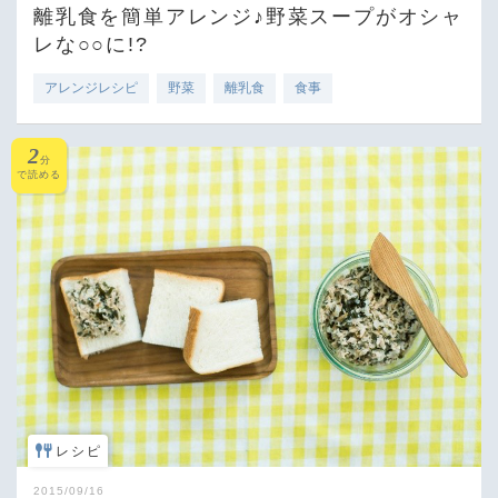
離乳食を簡単アレンジ♪野菜スープがオシャ
レな○○に!?
アレンジレシピ
野菜
離乳食
食事
2
分
で読める
レシピ
2015/09/16